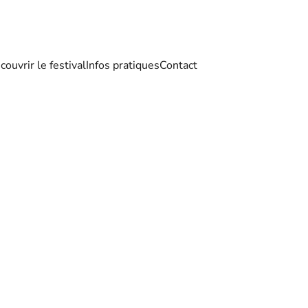
couvrir le festival
Infos pratiques
Contact
FESTIVAL L’ÉTANG DE RIRE
SAINT-CHAMAS
TOUS LES JEUDIS
du 16 juillet au 20 août 2026
LE RIRE PREND L’AI